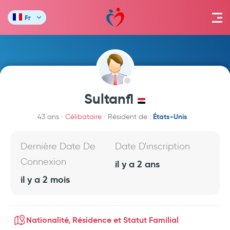
Fr
Sultanfl
États-Unis
43 ans
Célibataire
Résident de :
Dernière Date De
Date D'inscription
Connexion
il y a 2 ans
il y a 2 mois
Nationalité, Résidence et Statut Familial