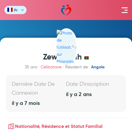
Fr
Zewg salih
Angola
35 ans
Célibataire
Résident de :
Dernière Date De
Date D'inscription
Connexion
il y a 2 ans
il y a 7 mois
Nationalité, Résidence et Statut Familial