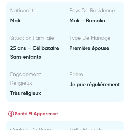
Nationalité
Pays De Résidence
Mali
Mali
Bamako
Situation Familiale
Type De Mariage
25 ans
Célibataire
Première épouse
Sans enfants
Engagement
Prière
Religieux
Je prie régulièrement
Très religieux
Santé Et Apparence
Couleur De Peau
Taille Et Poids