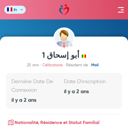
Fr
أبو إسحاق 1
Mali
25 ans
Célibataire
Résident de :
Dernière Date De
Date D'inscription
Connexion
il y a 2 ans
il y a 2 ans
Nationalité, Résidence et Statut Familial