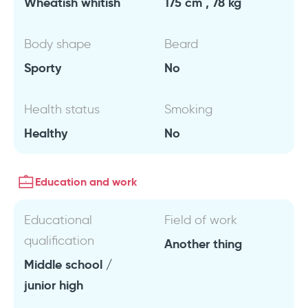
Wheatish whitish
175 cm , 78 kg
Body shape
Beard
Sporty
No
Health status
Smoking
Healthy
No
Education and work
Educational
Field of work
qualification
Another thing
Middle school /
junior high