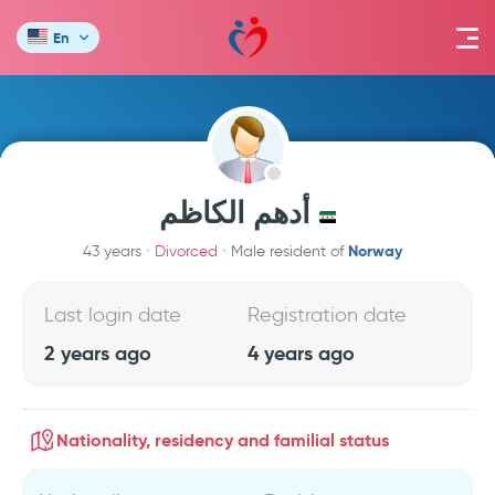
En
أدهم الكاظم
Norway
43 years
Divorced
Male resident of
Last login date
Registration date
2 years ago
4 years ago
Nationality, residency and familial status