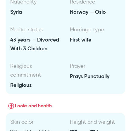
Nationality
Residence
Syria
Norway
Oslo
Marital status
Marriage type
43 years
Divorced
First wife
With 3 Children
Religious
Prayer
commitment
Prays Punctually
Religious
Looks and health
Skin color
Height and weight