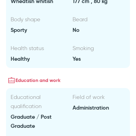
Wheatish whitish
177 cm , 80 kg
Body shape
Beard
Sporty
No
Health status
Smoking
Healthy
Yes
Education and work
Educational
Field of work
qualification
Administration
Graduate / Post
Graduate