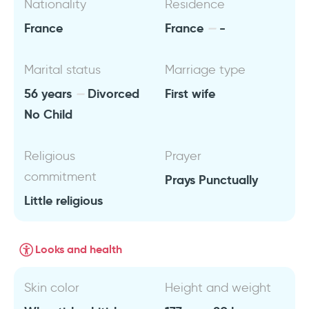
Nationality
Residence
France
France
-
Marital status
Marriage type
56 years
Divorced
First wife
No Child
Religious
Prayer
commitment
Prays Punctually
Little religious
Looks and health
Skin color
Height and weight