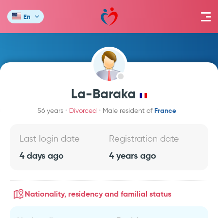
En
La-Baraka
France
56 years
Divorced
Male resident of
Last login date
Registration date
4 days ago
4 years ago
Nationality, residency and familial status