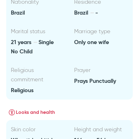
Nationality
Residence
Brazil
Brazil
-
Marital status
Marriage type
21 years
Single
Only one wife
No Child
Religious
Prayer
commitment
Prays Punctually
Religious
Looks and health
Skin color
Height and weight