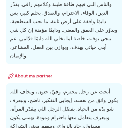
والناس اللي فيهم طاقة طيبة وكلامهم راقي. بقدّر
الدين، الوفاء، الاحترام، والصدق. بحلم كبير، بس
دايمًا واقفة على أرض ثابتة. ما بحب السطحية،
وبدوّر على العمق والمعنى. ودايمًا مؤمنة إن كل شي
بيجي بوقته، خاصة لما بخلي الله دايمًا قدّامي. عم
أبني حياتي بهدف، وبوازن بين العقل، المشاعر،
والإيمان.
About my partner
أبحث عن رجل محترم، وفيّ، حنون، ويخاف الله.
يكون واثق من نفسه، إيجابي التفكير، ناضج، وبيعرف
شو بدّه من الحياة. بفضّل الرجل اللي بيقدّر المرأة،
وبيعرف يتعامل معها باحترام ومودة. يهمني يكون
مسؤول، جاد بالزواج، وبيفهم معنى الشراكة