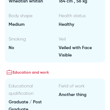
Wheatish whitish
164 cm , 56 kg
Body shape
Health status
Medium
Healthy
Smoking
Veil
No
Veiled with Face
Visible
Education and work
Educational
Field of work
qualification
Another thing
Graduate / Post
Graduate