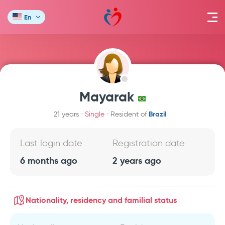
En
Mayarak
Brazil
21 years
Single
Resident of
Last login date
Registration date
6 months ago
2 years ago
Nationality, residency and familial status