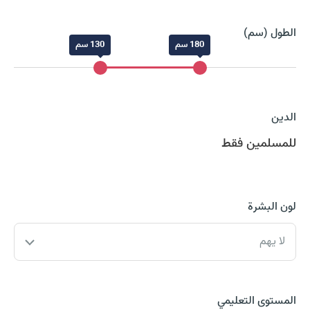
الطول (سم)
180 سم
130 سم
الدين
للمسلمين فقط
لون البشرة
لا يهم
المستوى التعليمي