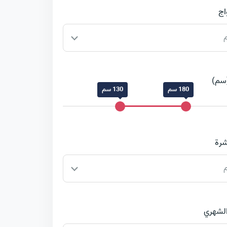
اج
م
سم)
180 سم
130 سم
شرة
م
الشهري