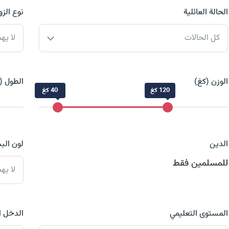
الحالة العائلية
نوع الزو
كل الحالات
لا يه
الوزن (كغ)
الطول (
120 كغ
40 كغ
الدين
لون الب
للمسلمين فقط
لا يه
المستوى التعليمي
الدخل 