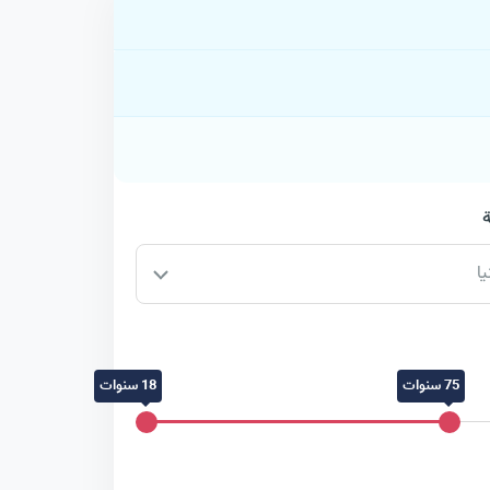
يا
75 سنوات
18 سنوات