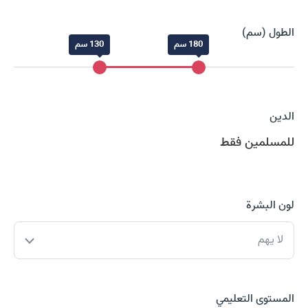
الطول (سم)
180 سم
130 سم
الدين
للمسلمين فقط
لون البشرة
لا يهم
المستوى التعليمي