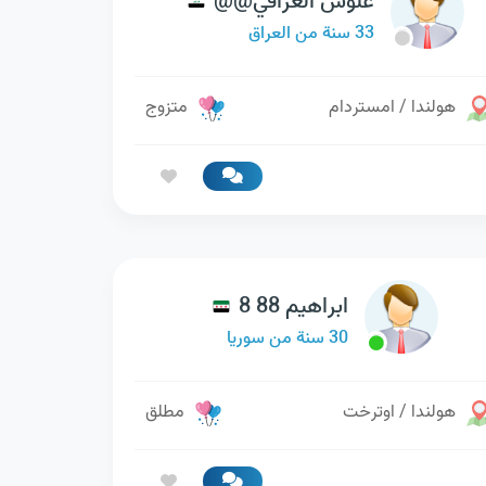
علوش العراقي@@
33 سنة من العراق
هولندا / امستردام
متزوج
ابراهيم 88 8
30 سنة من سوريا
هولندا / اوترخت
مطلق