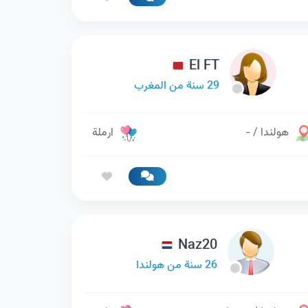
El FT
29 سنة من المغرب
هولندا / -
ارملة
Naz20
26 سنة من هولندا