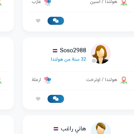
هولندا / اسين
عازب
Soso2988
32 سنة من هولندا
هولندا / اوترخت
ارملة
هاني راغب