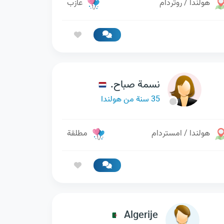
هولندا / روتردام
عازب
نسمة صباح.
35 سنة من هولندا
هولندا / امستردام
مطلقة
Algerije