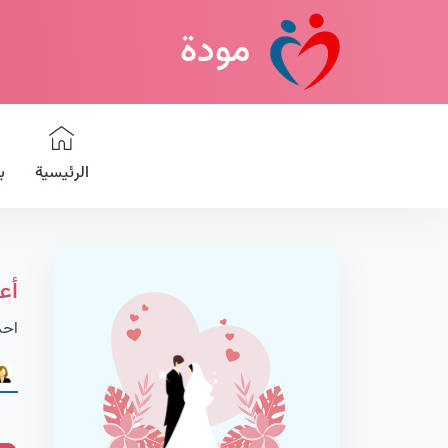
مودة
الرئيسية
ب
أع
احد