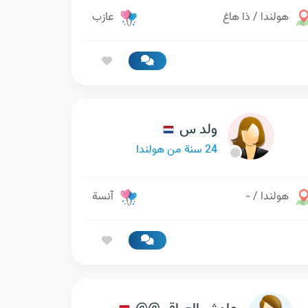
هولندا / ذا هاغ
عازب
ولد س
24 سنة من هولندا
هولندا / -
آنسة