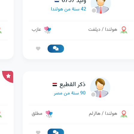
وليد 6757
42 سنة من هولندا
هولندا / ديلفت
عازب
ذكر القطيع
90 سنة من مصر
هولندا / هاارلم
مطلق