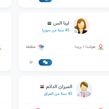
لينا الس
45 سنة من سوريا
هولندا / بريدا
مطلقة
الميزان الدائم
45 سنة من العراق