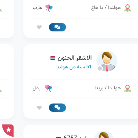
هولندا / ذا هاغ
عازب
الاشقر الحنون
51 سنة من هولندا
هولندا / بريدا
ارمل