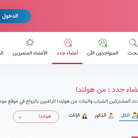
الدخول
ـحـث
المتواجدون الآن
أعضاء جدد
الأعضاء المتميزين
ال
ضاء جدد : من هولندا
ث المشتركين الشباب والبنات من هولندا الراغبين بالزواج في موقع مود
الكل
الذكور
الإناث
هولندا