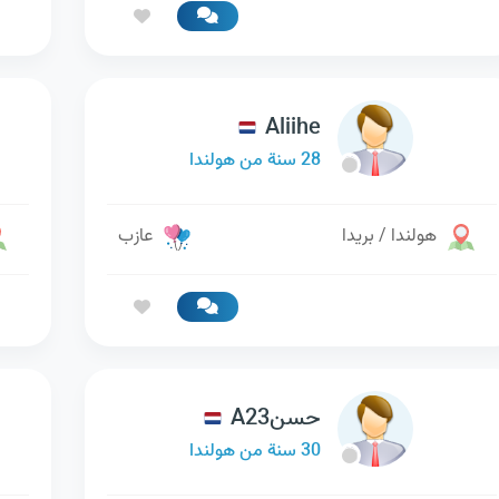
Aliihe
28 سنة من هولندا
هولندا / بريدا
عازب
حسنA23
30 سنة من هولندا