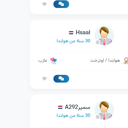
Hsaal
30 سنة من هولندا
هولندا / اوترخت
عازب
سميرA292
30 سنة من هولندا