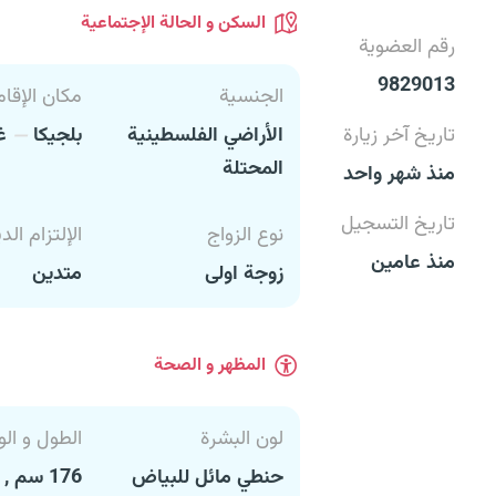
السكن و الحالة الإجتماعية
رقم العضوية
9829013
الجنسية
مكان الإقام
تاريخ آخر زيارة
الأراضي الفلسطينية
بلجيكا
غ
المحتلة
منذ شهر واحد
تاريخ التسجيل
نوع الزواج
الإلتزام الد
منذ عامين
زوجة اولى
متدين
المظهر و الصحة
لون البشرة
الطول و الو
حنطي مائل للبياض
176 سم , 80 كغ