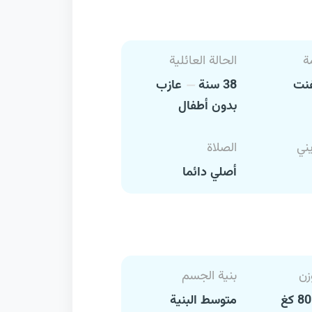
ة
الحالة العائلية
نت
38 سنة
عازب
بدون أطفال
يني
الصلاة
أصلي دائما
زن
بنية الجسم
متوسط البنية