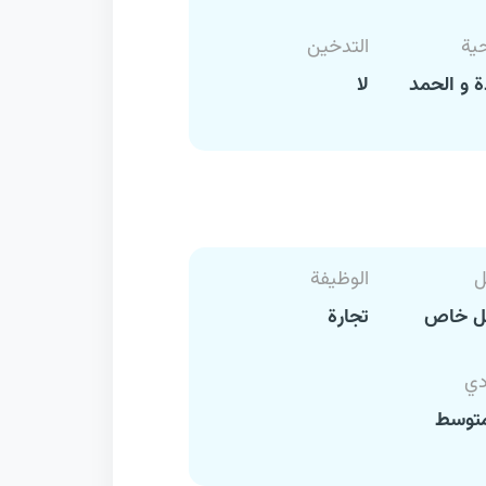
حية
التدخين
 و الحمد
لا
ل
الوظيفة
ل خاص
تجارة
دي
متوسط