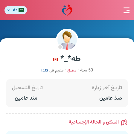
Ar
طه*_*
50 سنة
مطلق
مقيم في
كندا
تاريخ آخر زيارة
تاريخ التسجيل
منذ عامين
منذ عامين
السكن و الحالة الإجتماعية