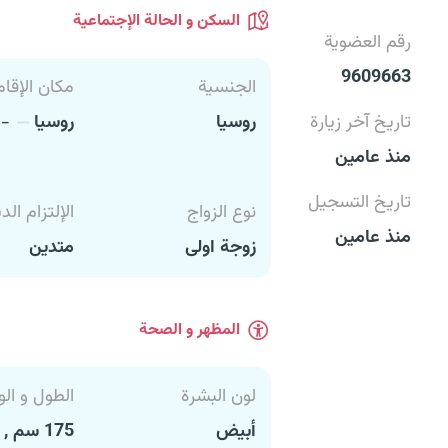
السكن و الحالة الإجتماعية
رقم العضوية
9609663
الجنسية
مكان الإقام
تاريخ آخر زيارة
روسيا
روسيا
-
منذ عامين
تاريخ التسجيل
نوع الزواج
الإلتزام الد
منذ عامين
زوجة اولى
متدين
المظهر و الصحة
لون البشرة
الطول و الو
أبيض
175 سم , 70 كغ