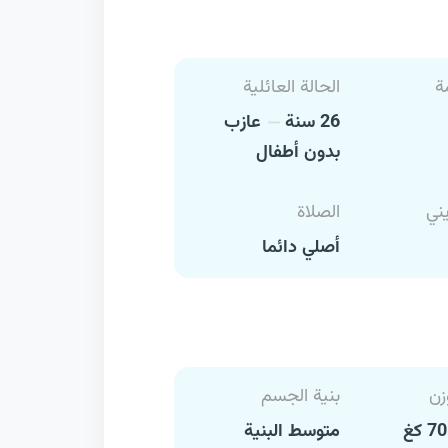
ة
الحالة العائلية
26 سنة
عازب
بدون أطفال
يني
الصلاة
أصلي دائما
زن
بنية الجسم
متوسط البنية