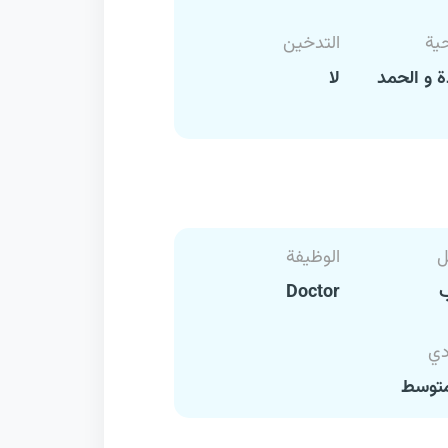
حية
التدخين
 و الحمد
لا
ل
الوظيفة
Doctor
دي
متوسط