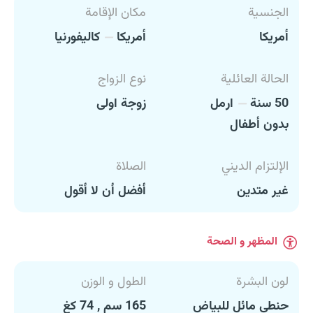
الجنسية
مكان الإقامة
أمريكا
أمريكا
كاليفورنيا
الحالة العائلية
نوع الزواج
50 سنة
ارمل
زوجة اولى
بدون أطفال
الإلتزام الديني
الصلاة
غير متدين
أفضل أن لا أقول
المظهر و الصحة
لون البشرة
الطول و الوزن
حنطي مائل للبياض
165 سم , 74 كغ