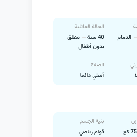
ة
الحالة العائلية
الدمام
40 سنة
مطلق
بدون أطفال
يني
الصلاة
ا
أصلي دائما
زن
بنية الجسم
قوام رياضي