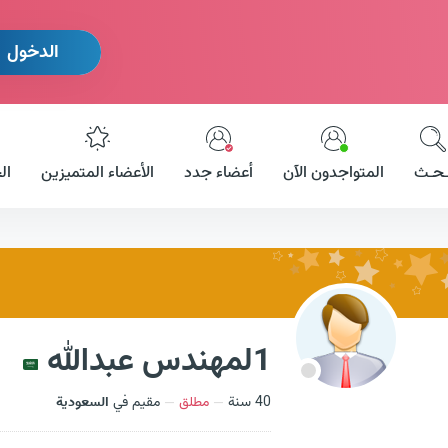
الدخول
ـحـث
المتواجدون الآن
أعضاء جدد
الأعضاء المتميزين
ال
1لمهندس عبدالله
40 سنة
مطلق
مقيم في
السعودية