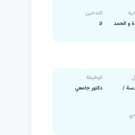
حية
التدخين
 و الحمد
لا
ل
الوظيفة
سة /
دكتور جامعي
دي