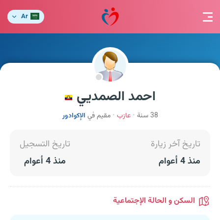
Ar
احمد الصمديي
38 سنة
عازب
مقيم في
الإكوادور
تاريخ آخر زيارة
تاريخ التسجيل
منذ 4 أعوام
منذ 4 أعوام
السكن و الحالة الإجتماعية