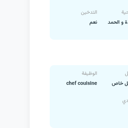
حية
التدخين
 و الحمد
نعم
ل
الوظيفة
ل خاص
chef couisine
دي