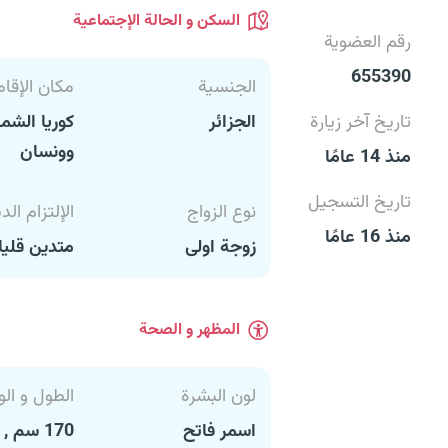
السكن و الحالة الإجتماعية
رقم العضوية
655390
الجنسية
مكان الإقام
تاريخ آخر زيارة
الجزائر
كوريا الشم
وونسان
منذ 14 عامًا
تاريخ التسجيل
نوع الزواج
الإلتزام الد
منذ 16 عامًا
زوجة اولى
متدين قليل
المظهر و الصحة
لون البشرة
الطول و الو
اسمر فاتح
170 سم , 60 كغ