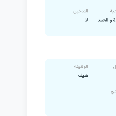
حية
التدخين
 و الحمد
لا
ل
الوظيفة
شيف
دي