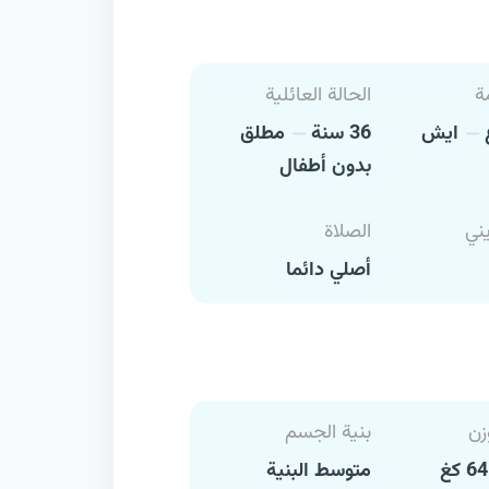
ة
الحالة العائلية
ايش
36 سنة
مطلق
بدون أطفال
يني
الصلاة
أصلي دائما
زن
بنية الجسم
متوسط البنية