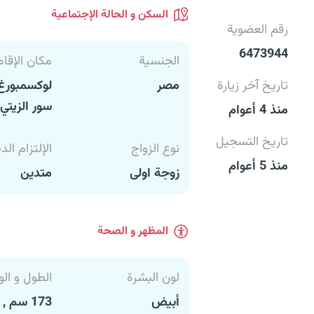
السكن و الحالة الإجتماعية
رقم العضوية
6473944
الجنسية
مكان الإقام
تاريخ آخر زيارة
مصر
لوكسمبورغ
سور الزيتي
منذ 4 أعوام
تاريخ التسجيل
نوع الزواج
الإلتزام الد
منذ 5 أعوام
زوجة اولى
متدين
المظهر و الصحة
لون البشرة
الطول و الو
أبيض
173 سم , 64 كغ