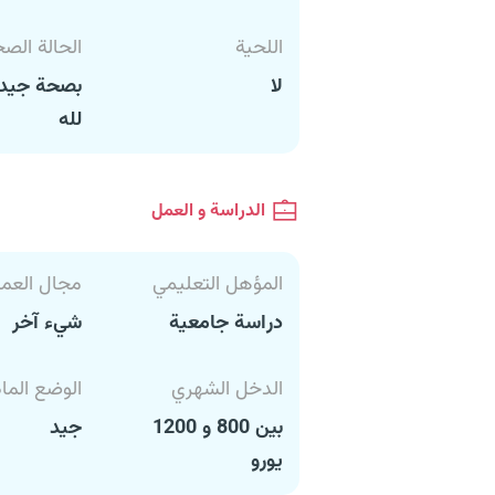
اللحية
الحالة الص
لا
بصحة جيدة
لله
الدراسة و العمل
المؤهل التعليمي
مجال العم
دراسة جامعية
شيء آخر
الدخل الشهري
الوضع الما
بين 800 و 1200
جيد
يورو