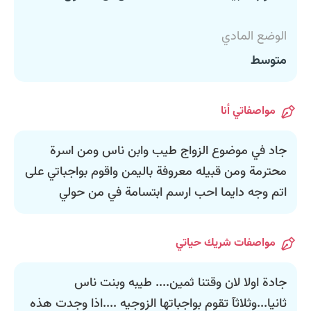
الوضع المادي
متوسط
مواصفاتي أنا
جاد في موضوع الزواج طيب وابن ناس ومن اسرة
محترمة ومن قبيله معروفة باليمن واقوم بواجباتي على
اتم وجه دايما احب ارسم ابتسامة في من حولي
مواصفات شريك حياتي
جادة اولا لان وقتنا ثمين.... طيبه وبنت ناس
ثانيا...وثلاثآ تقوم بواجباتها الزوجيه ....اذا وجدت هذه