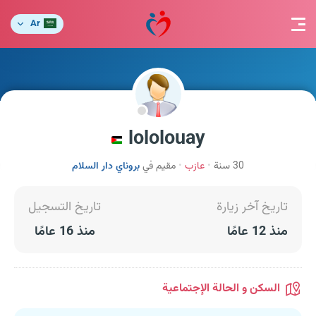
Ar
lololouay
30 سنة
عازب
مقيم في
بروناي دار السلام
تاريخ آخر زيارة
تاريخ التسجيل
منذ 12 عامًا
منذ 16 عامًا
السكن و الحالة الإجتماعية