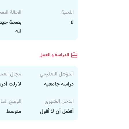
اللحية
الحالة الص
لا
بصحة جيدة
لله
الدراسة و العمل
المؤهل التعليمي
مجال العم
دراسة جامعية
لا زلت أد
الدخل الشهري
الوضع الما
أفضل أن لا أقول
متوسط