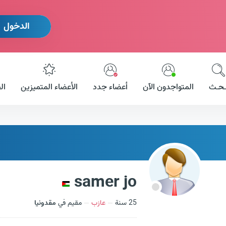
الدخول
ـحـث
المتواجدون الآن
أعضاء جدد
الأعضاء المتميزين
ال
samer jo
25 سنة
عازب
مقيم في
مقدونيا