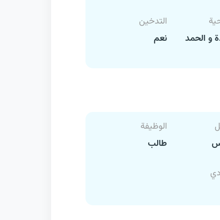
حية
التدخين
 و الحمد
نعم
ل
الوظيفة
رس
طالب
دي