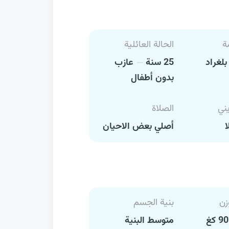
ة
الحالة العائلية
لغراد
25 سنة
عازب
بدون أطفال
يني
الصلاة
ا
أصلي بعض الاحيان
زن
بنية الجسم
متوسط البنية