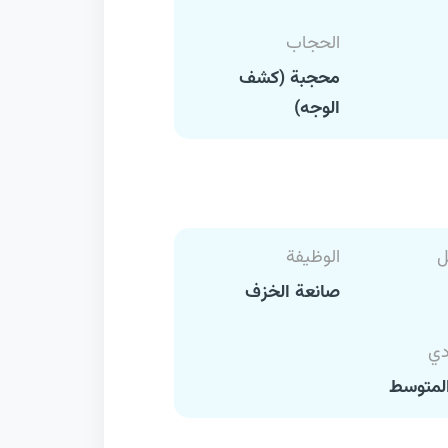
الحجاب
محجبة (كشف
الوجه)
ل
الوظيفة
صانعة الخزف
دي
لمتوسط