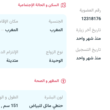
السكن و الحالة الإجتماعية
رقم العضوية
12318176
الجنسية
مكان الإقام
تاريخ آخر زيارة
المغرب
المغرب
ا
منذ شهر واحد
تاريخ التسجيل
نوع الزواج
الإلتزام الد
منذ شهر واحد
الوحيدة
متدينة
المظهر و الصحة
لون البشرة
الطول و الو
حنطي مائل للبياض
151 سم , 54 كغ