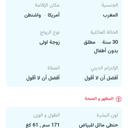
الجنسية
مكان الإقامة
المغرب
أمريكا
واشنطن
الحالة العائلية
نوع الزواج
30 سنة
مطلق
زوجة اولى
بدون أطفال
الإلتزام الديني
الصلاة
أفضل أن لا أقول
أفضل أن لا أقول
المظهر و الصحة
لون البشرة
الطول و الوزن
حنطي مائل للبياض
171 سم , 61 كغ