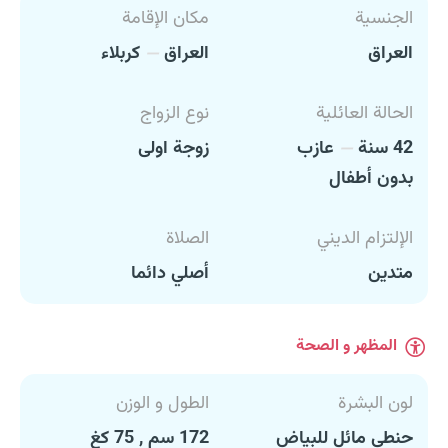
الجنسية
مكان الإقامة
العراق
العراق
كربلاء
الحالة العائلية
نوع الزواج
42 سنة
عازب
زوجة اولى
بدون أطفال
الإلتزام الديني
الصلاة
متدين
أصلي دائما
المظهر و الصحة
لون البشرة
الطول و الوزن
حنطي مائل للبياض
172 سم , 75 كغ