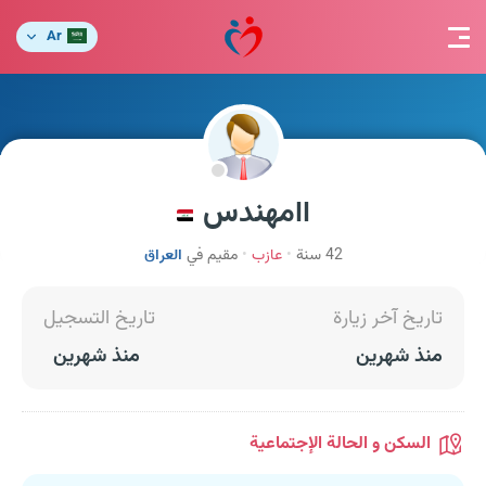
Ar
اامهندس
42 سنة
عازب
مقيم في
العراق
تاريخ آخر زيارة
تاريخ التسجيل
منذ شهرين
منذ شهرين
السكن و الحالة الإجتماعية