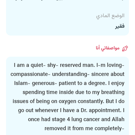
الوضع المادي
فقير
مواصفاتي أنا
I am a quiet- shy- reserved man. I-m loving-
compassionate- understanding- sincere about
Islam- generous- patient to a degree. I enjoy
spending time inside due to my breathing
issues of being on oxygen constantly. But I do
go out whenever I have a Dr. appointment. I
once had stage 4 lung cancer and Allah
removed it from me completely-