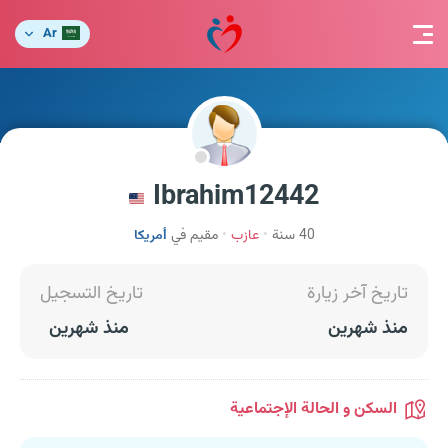
Ar
Ibrahim12442
40 سنة
عازب
مقيم في
أمريكا
تاريخ آخر زيارة
تاريخ التسجيل
منذ شهرين
منذ شهرين
السكن و الحالة الإجتماعية