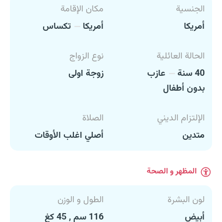
الجنسية
مكان الإقامة
أمريكا
أمريكا
تكساس
الحالة العائلية
نوع الزواج
40 سنة
عازب
زوجة اولى
بدون أطفال
الإلتزام الديني
الصلاة
متدين
أصلي اغلب الأوقات
المظهر و الصحة
لون البشرة
الطول و الوزن
أبيض
116 سم , 45 كغ