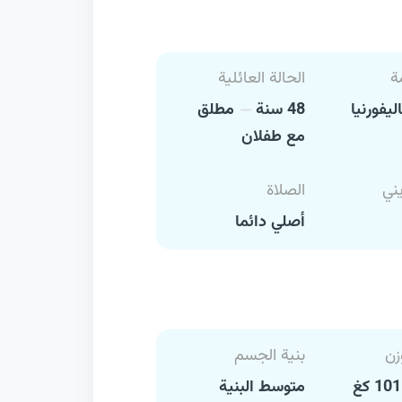
ة
الحالة العائلية
ليفورنيا
48 سنة
مطلق
مع طفلان
يني
الصلاة
أصلي دائما
زن
بنية الجسم
متوسط البنية