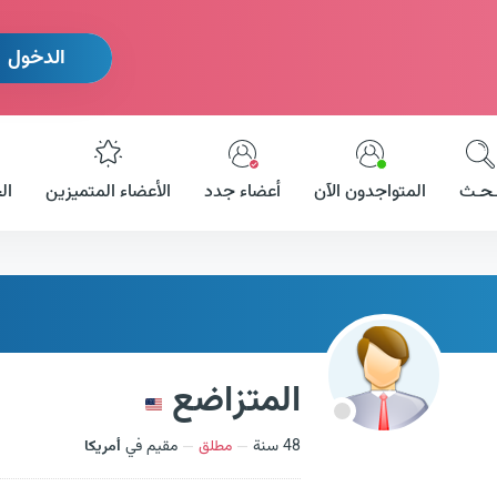
الدخول
ـحـث
المتواجدون الآن
أعضاء جدد
الأعضاء المتميزين
ال
المتزاضع
48 سنة
مطلق
مقيم في
أمريكا