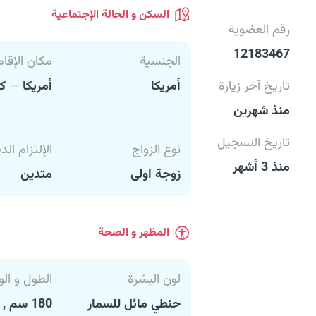
السكن و الحالة الإجتماعية
رقم العضوية
12183467
الجنسية
مكان الإقام
تاريخ آخر زيارة
أمريكا
أمريكا
كا
منذ شهرين
تاريخ التسجيل
نوع الزواج
الإلتزام الد
منذ 3 أشهر
زوجة اولى
متدين
المظهر و الصحة
لون البشرة
الطول و الو
حنطي مائل للسمار
180 سم , 101 كغ