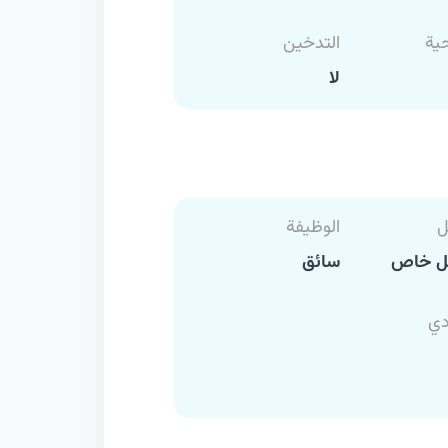
حية
التدخين
لا
ل
الوظيفة
ل خاص
سائق
دي