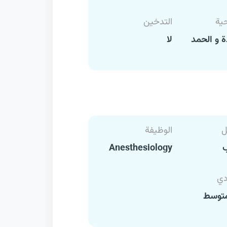
حية
التدخين
 و الحمد
لا
ل
الوظيفة
Anesthesiology
دي
متوسط