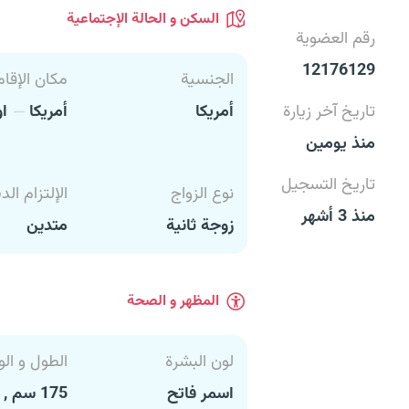
السكن و الحالة الإجتماعية
رقم العضوية
12176129
الجنسية
مكان الإقام
تاريخ آخر زيارة
أمريكا
أمريكا
او
منذ يومين
تاريخ التسجيل
نوع الزواج
الإلتزام الد
منذ 3 أشهر
زوجة ثانية
متدين
المظهر و الصحة
لون البشرة
الطول و الو
اسمر فاتح
175 سم , 97 كغ