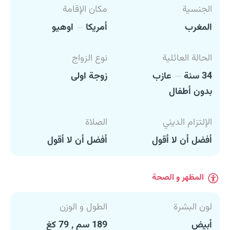
الجنسية
مكان الإقامة
المغرب
أمريكا
اوهيو
الحالة العائلية
نوع الزواج
34 سنة
عازب
زوجة اولى
بدون أطفال
الإلتزام الديني
الصلاة
أفضل أن لا أقول
أفضل أن لا أقول
المظهر و الصحة
لون البشرة
الطول و الوزن
أبيض
189 سم , 79 كغ