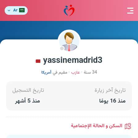
Ar
yassinemadrid3
34 سنة
عازب
مقيم في
أمريكا
تاريخ آخر زيارة
تاريخ التسجيل
منذ 16 يومًا
منذ 5 أشهر
السكن و الحالة الإجتماعية