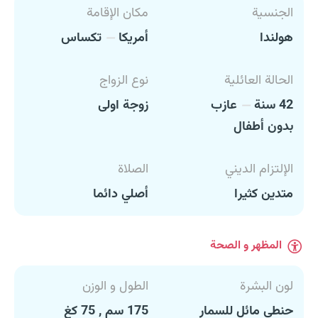
الجنسية
مكان الإقامة
هولندا
أمريكا
تكساس
الحالة العائلية
نوع الزواج
42 سنة
عازب
زوجة اولى
بدون أطفال
الإلتزام الديني
الصلاة
متدين كثيرا
أصلي دائما
المظهر و الصحة
لون البشرة
الطول و الوزن
حنطي مائل للسمار
175 سم , 75 كغ