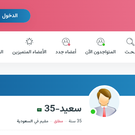
الدخول
ـحـث
المتواجدون الآن
أعضاء جدد
الأعضاء المتميزين
ال
سعيد-35
35 سنة
مطلق
مقيم في
السعودية