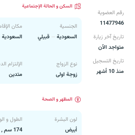
السكن و الحالة الإجتماعية
رقم العضوية
11477946
الجنسية
مكان الإقام
تاريخ آخر زيارة
السعودية
قبيلي
السعودية
متواجد الآن
تاريخ التسجيل
نوع الزواج
الإلتزام الد
منذ 10 أشهر
زوجة اولى
متدين
المظهر و الصحة
لون البشرة
الطول و الو
أبيض
174 سم , 102 كغ