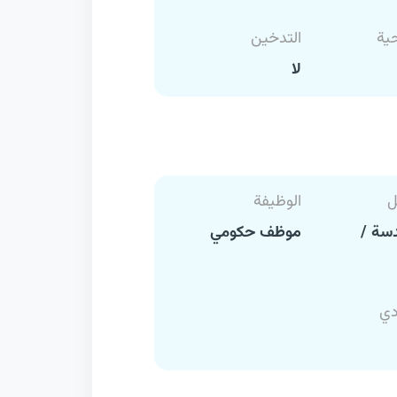
حية
التدخين
لا
ل
الوظيفة
سة /
موظف حكومي
دي