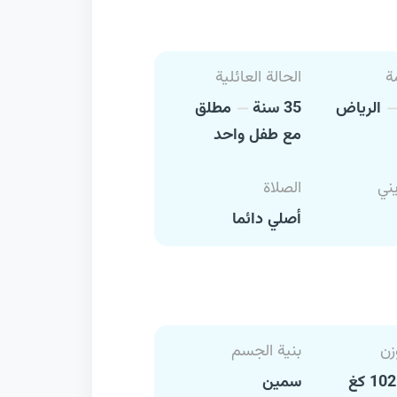
ة
الحالة العائلية
الرياض
35 سنة
مطلق
مع طفل واحد
يني
الصلاة
أصلي دائما
زن
بنية الجسم
سمين