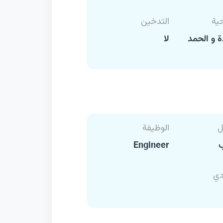
حية
التدخين
 و الحمد
لا
ل
الوظيفة
Engineer
دي