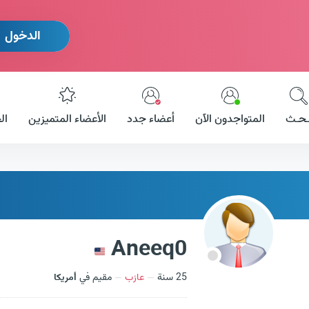
الدخول
ـحـث
المتواجدون الآن
أعضاء جدد
الأعضاء المتميزين
ال
Aneeq0
25 سنة
عازب
مقيم في
أمريكا