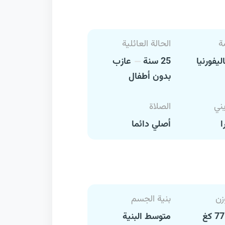
ة
الحالة العائلية
ليفورنيا
25 سنة
عازب
بدون أطفال
يني
الصلاة
ا
أصلي دائما
زن
بنية الجسم
متوسط البنية