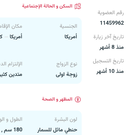
السكن و الحالة الإجتماعية
رقم العضوية
11459962
الجنسية
مكان الإقام
تاريخ آخر زيارة
أمريكا
أمريكا
كا
منذ 8 أشهر
تاريخ التسجيل
نوع الزواج
الإلتزام الد
منذ 10 أشهر
زوجة اولى
متدين كثير
المظهر و الصحة
لون البشرة
الطول و الو
حنطي مائل للسمار
180 سم , 77 كغ