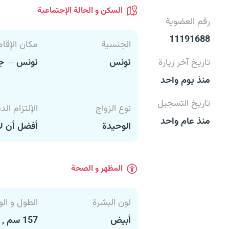
السكن و الحالة الإجتماعية
رقم العضوية
11191688
الجنسية
مكان الإقام
تاريخ آخر زيارة
تونس
تونس
جر
منذ يوم واحد
تاريخ التسجيل
نوع الزواج
الإلتزام الد
منذ عام واحد
الوحيدة
أفضل أن لا
المظهر و الصحة
لون البشرة
الطول و الو
أبيض
157 سم , 58 كغ