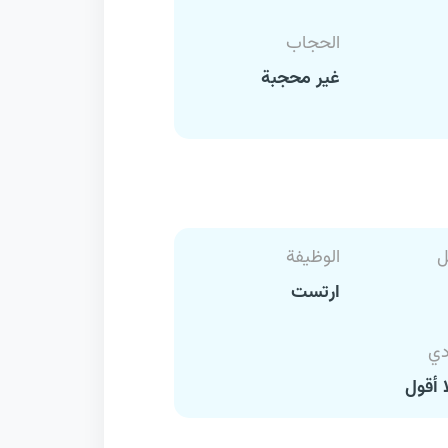
الحجاب
غير محجبة
ل
الوظيفة
ارتست
دي
 أقول