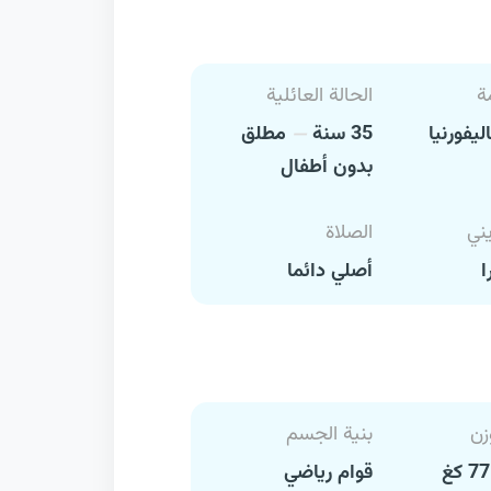
ة
الحالة العائلية
ليفورنيا
35 سنة
مطلق
بدون أطفال
يني
الصلاة
ا
أصلي دائما
زن
بنية الجسم
قوام رياضي