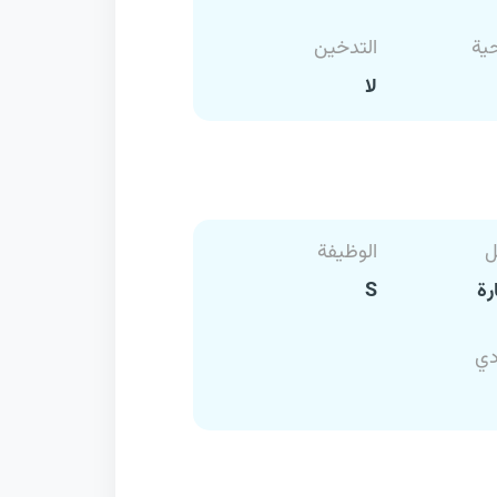
حية
التدخين
لا
ل
الوظيفة
رة
S
دي