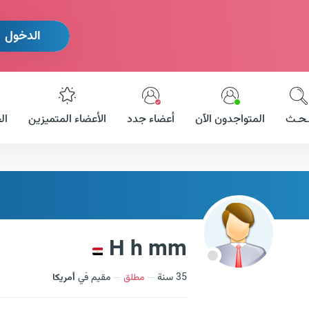
الدخول
ـحـث
المتواجدون الآن
أعضاء جدد
الأعضاء المتميزين
ال
H h mm
35 سنة
مطلق
مقيم في
أمريكا