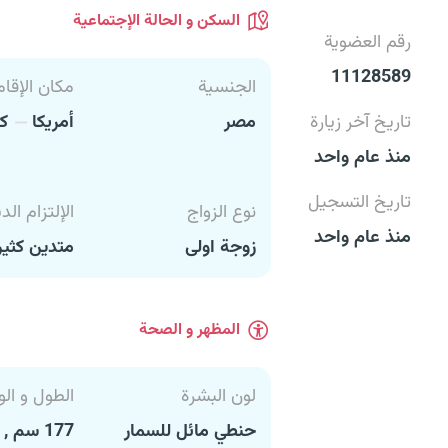
السكن و الحالة الإجتماعية
رقم العضوية
11128589
الجنسية
مكان الإقام
تاريخ آخر زيارة
مصر
أمريكا
كا
منذ عام واحد
تاريخ التسجيل
نوع الزواج
الإلتزام الد
منذ عام واحد
زوجة اولى
متدين كثير
المظهر و الصحة
لون البشرة
الطول و الو
حنطي مائل للسمار
177 سم , 77 كغ