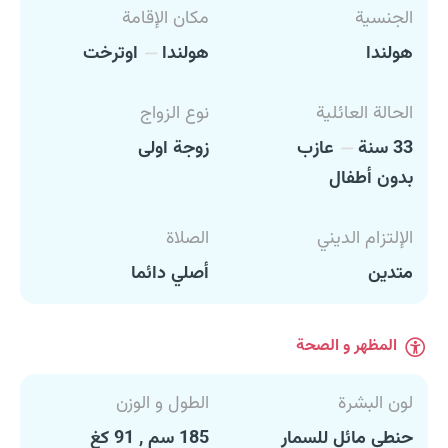
الجنسية
مكان الإقامة
هولندا
هولندا
اوترخت
الحالة العائلية
نوع الزواج
33 سنة
عازب
زوجة اولى
بدون أطفال
الإلتزام الديني
الصلاة
متدين
أصلي دائما
المظهر و الصحة
لون البشرة
الطول و الوزن
حنطي مائل للسمار
185 سم , 91 كغ