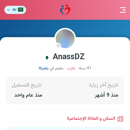
Ar
AnassDZ
41 سنة
عازب
مقيم في
بلجيكا
تاريخ آخر زيارة
تاريخ التسجيل
منذ 9 أشهر
منذ عام واحد
السكن و الحالة الإجتماعية