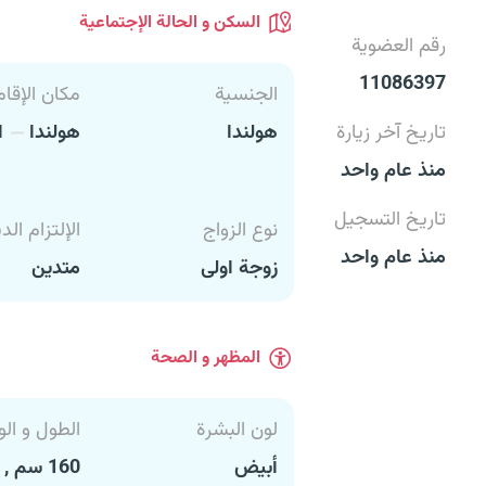
السكن و الحالة الإجتماعية
رقم العضوية
11086397
الجنسية
مكان الإقام
تاريخ آخر زيارة
هولندا
هولندا
ا
منذ عام واحد
تاريخ التسجيل
نوع الزواج
الإلتزام الد
منذ عام واحد
زوجة اولى
متدين
المظهر و الصحة
لون البشرة
الطول و الو
أبيض
160 سم , 55 كغ