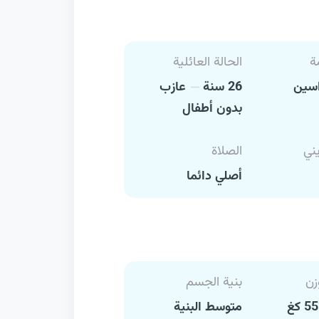
ة
الحالة العائلية
سين
26 سنة
عازب
بدون أطفال
يني
الصلاة
أصلي دائما
زن
بنية الجسم
متوسط البنية