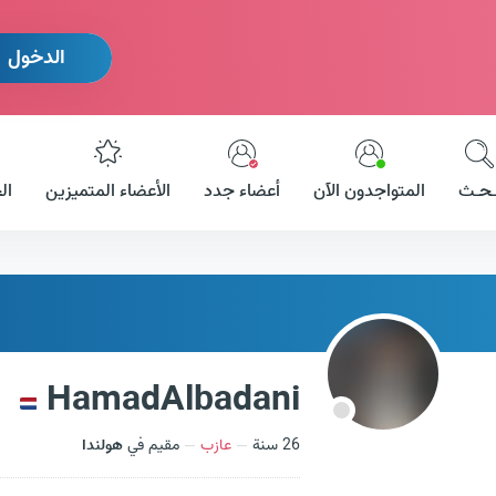
الدخول
ـحـث
المتواجدون الآن
أعضاء جدد
الأعضاء المتميزين
ال
HamadAlbadani
26 سنة
عازب
مقيم في
هولندا