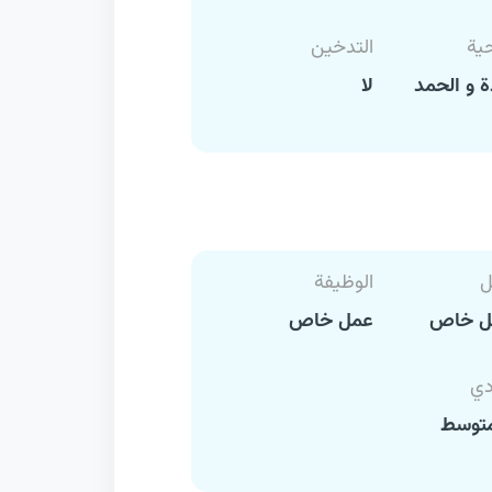
حية
التدخين
 و الحمد
لا
ل
الوظيفة
ل خاص
عمل خاص
دي
متوسط