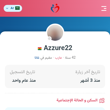
Ar
Azzure22
42 سنة
عازب
مقيم في
غانا
تاريخ آخر زيارة
تاريخ التسجيل
منذ 3 أشهر
منذ عام واحد
السكن و الحالة الإجتماعية