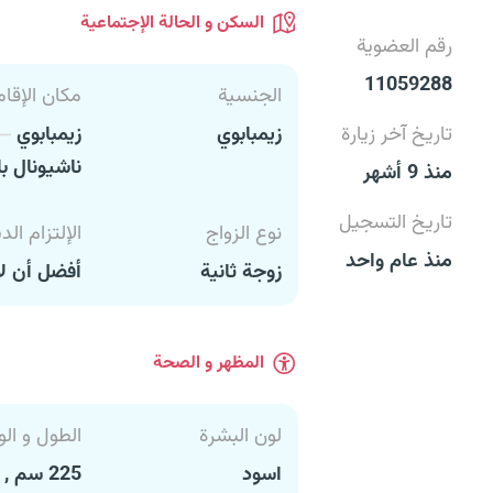
السكن و الحالة الإجتماعية
رقم العضوية
11059288
الجنسية
مكان الإقام
تاريخ آخر زيارة
زيمبابوي
زيمبابوي
ناشيونال ب
منذ 9 أشهر
تاريخ التسجيل
نوع الزواج
الإلتزام الد
منذ عام واحد
زوجة ثانية
أفضل أن لا
المظهر و الصحة
لون البشرة
الطول و الو
اسود
225 سم , 160 كغ