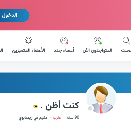
الدخول
ـحـث
المتواجدون الآن
أعضاء جدد
الأعضاء المتميزين
ال
كنت أظن .
90 سنة
عازب
مقيم في
زيمبابوي