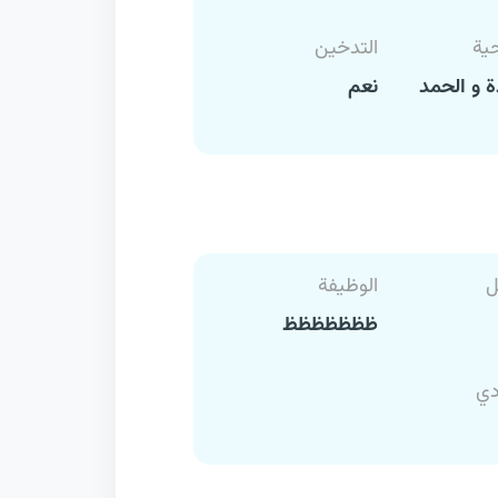
حية
التدخين
 و الحمد
نعم
ل
الوظيفة
ظظظظظظظ
دي