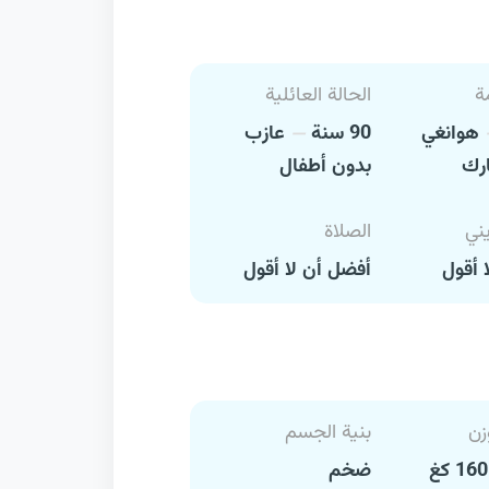
ة
الحالة العائلية
هوانغي
90 سنة
عازب
ارك
بدون أطفال
يني
الصلاة
 أقول
أفضل أن لا أقول
زن
بنية الجسم
ضخم