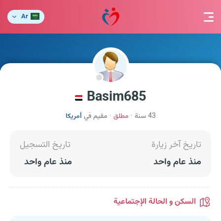
Ar
Basim685
43 سنة
مطلق
مقيم في
أمريكا
تاريخ آخر زيارة
تاريخ التسجيل
منذ عام واحد
منذ عام واحد
السكن و الحالة الإجتماعية