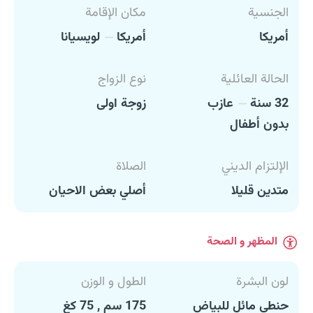
الجنسية
مكان الإقامة
أمريكا
أمريكا
لويسيانا
الحالة العائلية
نوع الزواج
32 سنة
عازب
زوجة اولى
بدون أطفال
الإلتزام الديني
الصلاة
متدين قليلا
أصلي بعض الاحيان
المظهر و الصحة
لون البشرة
الطول و الوزن
حنطي مائل للبياض
175 سم , 75 كغ