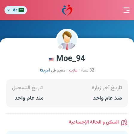
Ar
Moe_94
32 سنة
عازب
مقيم في
أمريكا
تاريخ آخر زيارة
تاريخ التسجيل
منذ عام واحد
منذ عام واحد
السكن و الحالة الإجتماعية