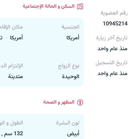
السكن و الحالة الإجتماعية
رقم العضوية
10945214
الجنسية
مكان الإقام
تاريخ آخر زيارة
أمريكا
أمريكا
تك
منذ عام واحد
تاريخ التسجيل
نوع الزواج
الإلتزام الد
منذ عام واحد
الوحيدة
متدينة
المظهر و الصحة
لون البشرة
الطول و الو
أبيض
132 سم , 33 كغ