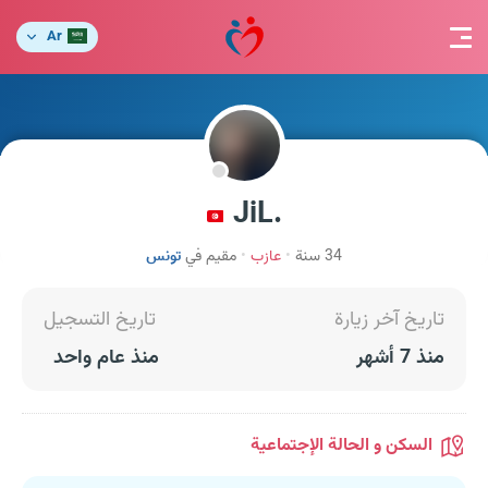
Ar
.JiL
34 سنة
عازب
مقيم في
تونس
تاريخ آخر زيارة
تاريخ التسجيل
منذ 7 أشهر
منذ عام واحد
السكن و الحالة الإجتماعية