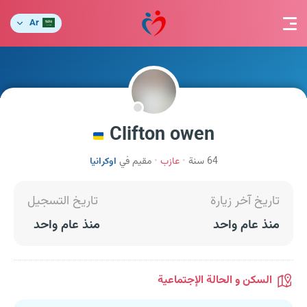
Ar
Clifton owen
64 سنة
عازب
مقيم في
اوكرانيا
تاريخ آخر زيارة
تاريخ التسجيل
منذ عام واحد
منذ عام واحد
السكن و الحالة الإجتماعية