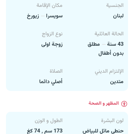
الجنسية
مكان الإقامة
لبنان
سويسرا
زيورخ
الحالة العائلية
نوع الزواج
43 سنة
مطلق
زوجة اولى
بدون أطفال
الإلتزام الديني
الصلاة
متدين
أصلي دائما
المظهر و الصحة
لون البشرة
الطول و الوزن
حنطي مائل للبياض
173 سم , 74 كغ