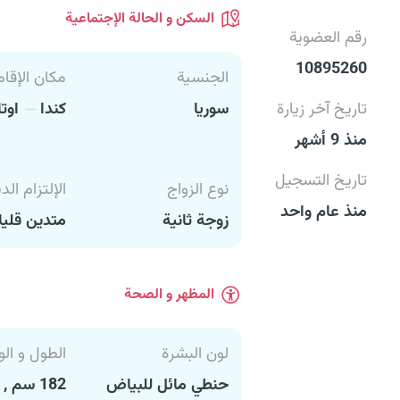
السكن و الحالة الإجتماعية
رقم العضوية
10895260
الجنسية
مكان الإقام
تاريخ آخر زيارة
سوريا
كندا
اوتا
منذ 9 أشهر
تاريخ التسجيل
نوع الزواج
الإلتزام الد
منذ عام واحد
زوجة ثانية
متدين قليل
المظهر و الصحة
لون البشرة
الطول و الو
حنطي مائل للبياض
182 سم , 85 كغ