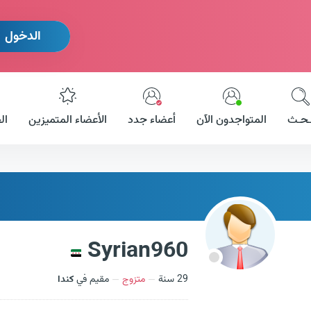
الدخول
ـحـث
المتواجدون الآن
أعضاء جدد
الأعضاء المتميزين
ال
Syrian960
29 سنة
متزوج
مقيم في
كندا