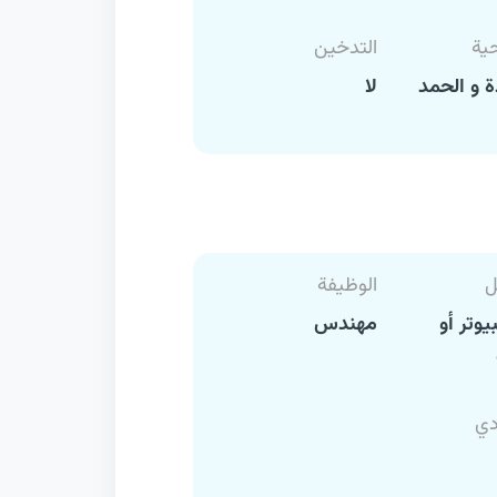
حية
التدخين
 و الحمد
لا
ل
الوظيفة
يوتر أو
مهندس
دي