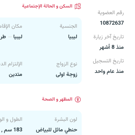
السكن و الحالة الإجتماعية
رقم العضوية
10872637
الجنسية
مكان الإقام
تاريخ آخر زيارة
ليبيا
ليبيا
طرا
منذ 8 أشهر
تاريخ التسجيل
نوع الزواج
الإلتزام الد
منذ عام واحد
زوجة اولى
متدين
المظهر و الصحة
لون البشرة
الطول و الو
حنطي مائل للبياض
183 سم , 97 كغ