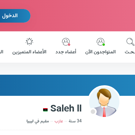
الدخول
ـحـث
المتواجدون الآن
أعضاء جدد
الأعضاء المتميزين
ال
Saleh ll
34 سنة
عازب
مقيم في
ليبيا