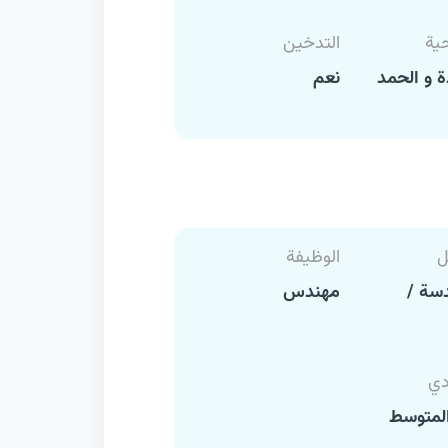
حية
التدخين
 و الحمد
نعم
ل
الوظيفة
سة /
مهندس
دي
لمتوسط