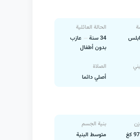
ة
الحالة العائلية
بلس
34 سنة
عازب
بدون أطفال
يني
الصلاة
أصلي دائما
زن
بنية الجسم
متوسط البنية