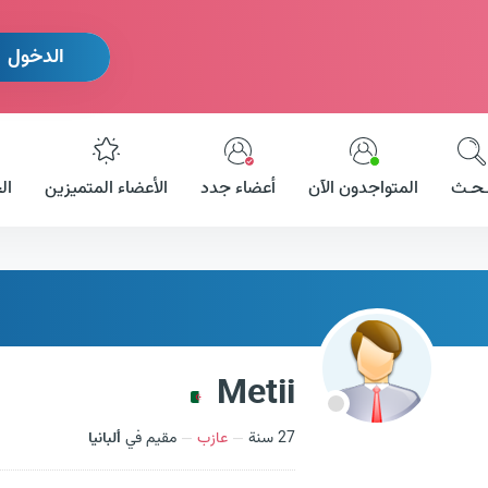
الدخول
ـحـث
المتواجدون الآن
أعضاء جدد
الأعضاء المتميزين
ال
Metii
27 سنة
عازب
مقيم في
ألبانيا