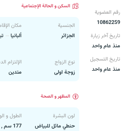
السكن و الحالة الإجتماعية
رقم العضوية
10862259
الجنسية
مكان الإقام
تاريخ آخر زيارة
الجزائر
ألبانيا
تي
منذ عام واحد
تاريخ التسجيل
نوع الزواج
الإلتزام الد
منذ عام واحد
زوجة اولى
متدين
المظهر و الصحة
لون البشرة
الطول و الو
حنطي مائل للبياض
177 سم , 60 كغ