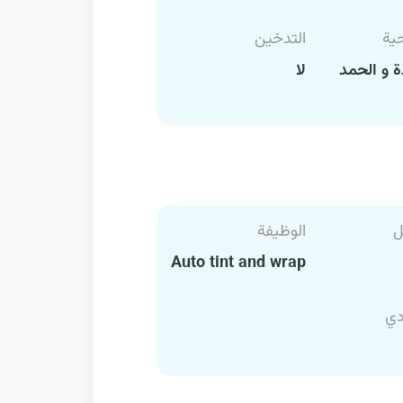
حية
التدخين
 و الحمد
لا
ل
الوظيفة
Auto tint and wrap
دي