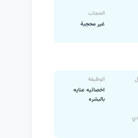
الحجاب
غير محجبة
ل
الوظيفة
اخصائيه عنايه
بالبشره
دي