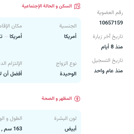
السكن و الحالة الإجتماعية
رقم العضوية
10657159
الجنسية
مكان الإقام
تاريخ آخر زيارة
أمريكا
أمريكا
تك
منذ 8 أيام
تاريخ التسجيل
نوع الزواج
الإلتزام الد
منذ عام واحد
الوحيدة
أفضل أن لا
المظهر و الصحة
لون البشرة
الطول و الو
أبيض
163 سم , 70 كغ