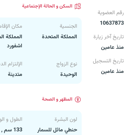
السكن و الحالة الإجتماعية
رقم العضوية
10637873
الجنسية
مكان الإقام
تاريخ آخر زيارة
المملكة المتحدة
المملكة ال
اشفورد
منذ عامين
تاريخ التسجيل
نوع الزواج
الإلتزام الد
منذ عامين
الوحيدة
متدينة
المظهر و الصحة
لون البشرة
الطول و الو
حنطي مائل للسمار
133 سم , 35 كغ