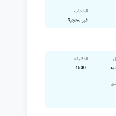
الحجاب
غير محجبة
ل
الوظيفة
ية
-1500
دي